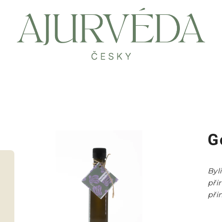
G
Byl
při
přin