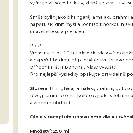
vyživuje vlasové folikuly, zlepšuje kvalitu vl
Směs bylin jako bhringaráj, amalaki, brahmí
napětí, zklidnit mysl a „ochladit horkou hla
únavě, stresu a přetížení.
Použití:
Vmasírujte cca 20 ml oleje do vlasové pokož
alespoň 1 hodinu, případně aplikujte jako n
přírodním šamponem a vlasy vysušte.
Pro nejlepší výsledky opakujte pravidelně p
Složení:
Bhingharaj, amalaki, brahmí, gotukol
růže, jasmín, ibišek - kokosový olej v letn
a zimním období.
Oleje v receptuře upravujeme dle ajurvéds
Množství: 250 ml