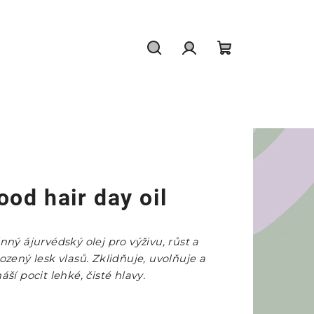
Hledat
Přihlášení
Nákupní
košík
ood hair day oil
inný ájurvédský olej pro výživu, růst a
rozený lesk vlasů. Zklidňuje, uvolňuje a
áší pocit lehké, čisté hlavy.