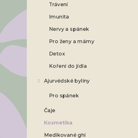
a
Trávení
n
Imunita
n
Nervy a spánek
í
Pro ženy a mámy
p
Detox
a
Koření do jídla
n
Ajurvédské byliny
e
Pro spánek
l
Čaje
Kosmetika
Medikované ghí