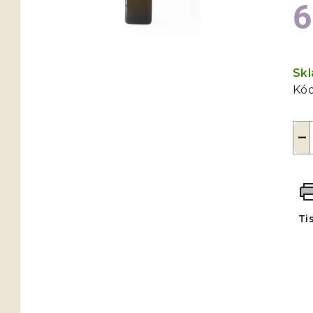
6
Mě
cen
Sk
Kód
−
Ti