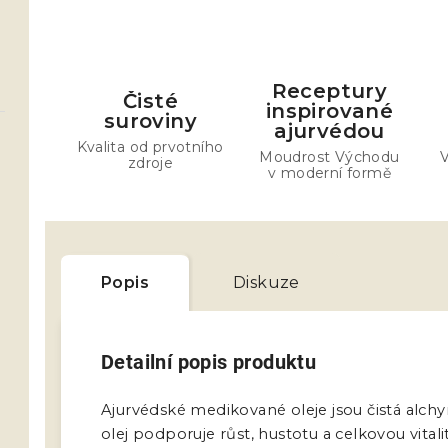
Receptury
Čisté
inspirované
suroviny
ajurvédou
Kvalita od prvotního
Moudrost Východu
V
zdroje
v moderní formě
Popis
Diskuze
Detailní popis produktu
Ajurvédské medikované oleje jsou čistá alc
olej podporuje růst, hustotu a celkovou vita