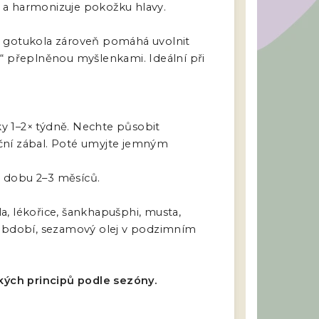
asu a harmonizuje pokožku hlavy.
 a gotukola zároveň pomáhá uvolnit
vu“ přeplněnou myšlenkami. Ideální při
ky 1–2× týdně. Nechte působit
oční zábal. Poté umyjte jemným
o dobu 2–3 měsíců.
a, lékořice, šankhapušphi, musta,
ím období, sezamový olej v podzimním
kých principů podle sezóny.