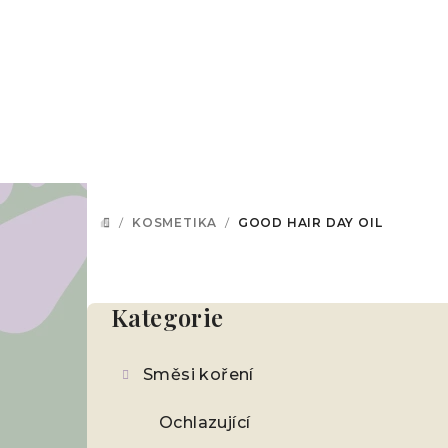
Přejít
na
obsah
/
KOSMETIKA
/
GOOD HAIR DAY OIL
DOMŮ
P
o
Kategorie
Přeskočit
kategorie
s
Směsi koření
t
r
Ochlazující