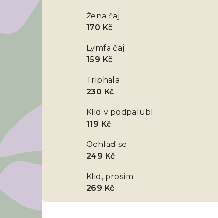
Žena čaj
170 Kč
Lymfa čaj
159 Kč
Triphala
230 Kč
Klid v podpalubí
119 Kč
Ochlaď se
249 Kč
Klid, prosím
269 Kč