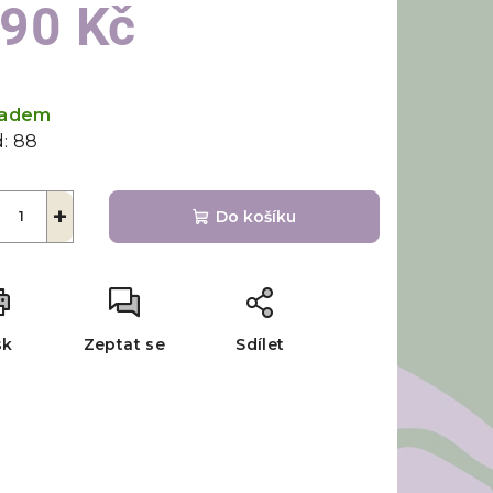
90 Kč
rná
a:
ladem
:
88
+
Do košíku
sk
Zeptat se
Sdílet