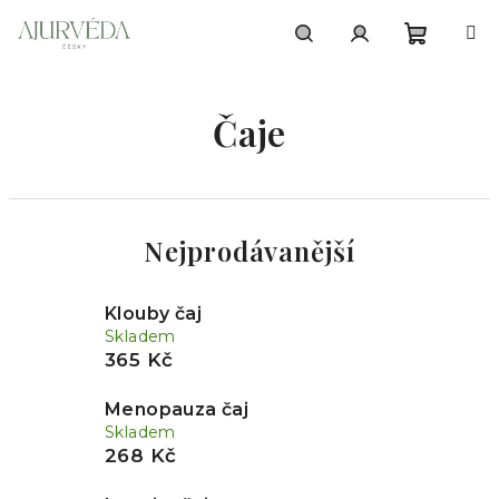
Přejít
na
obsah
Nákupn
Hledat
Přihlášení
Čaje
košík
Nejprodávanější
Klouby čaj
Skladem
365 Kč
Menopauza čaj
Skladem
268 Kč