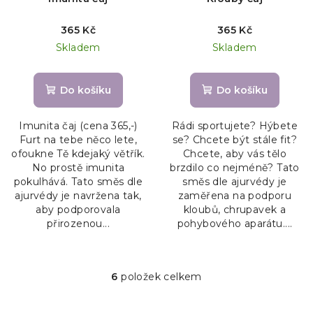
365 Kč
365 Kč
Skladem
Skladem
Do košíku
Do košíku
Imunita čaj (cena 365,-)
Rádi sportujete? Hýbete
Furt na tebe něco lete,
se? Chcete být stále fit?
ofoukne Tě kdejaký větřík.
Chcete, aby vás tělo
No prostě imunita
brzdilo co nejméně? Tato
pokulhává. Tato směs dle
směs dle ajurvédy je
ajurvédy je navržena tak,
zaměřena na podporu
aby podporovala
kloubů, chrupavek a
přirozenou...
pohybového aparátu....
6
položek celkem
O
v