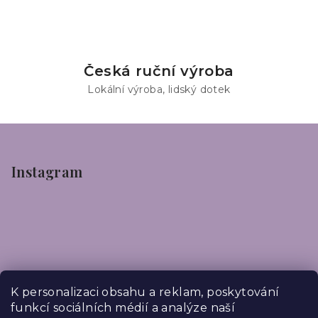
Česká ruční výroba
Lokální výroba, lidský dotek
Z
á
p
Instagram
a
t
í
K personalizaci obsahu a reklam, poskytování
funkcí sociálních médií a analýze naší