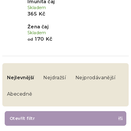
Imunita čaj
Skladem
365 Kč
Žena čaj
Skladem
170 Kč
od
Ř
a
Nejlevnější
Nejdražší
Nejprodávanější
z
e
Abecedně
n
í
p
Otevřít filtr
r