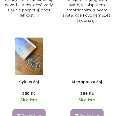
odvodu přebytečné vody
světě, v chlapském
z těla a podporují pocit
ambiciozním, silovém
lehkosti....
světě, kde když nemůžeš,
tak přidej...
Cyklus čaj
Menopauza čaj
250 Kč
268 Kč
Skladem
Skladem
Do košíku
Do košíku