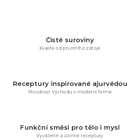
l
á
d
a
c
í
Čisté suroviny
p
Kvalita od prvotního zdroje
r
v
k
y
v
Receptury inspirované ajurvédou
ý
Moudrost Východu v moderní formě
p
i
s
u
Funkční směsi pro tělo i mysl
Vyvážené a účinné receptury