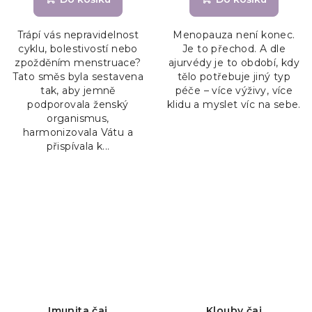
Trápí vás nepravidelnost
Menopauza není konec.
cyklu, bolestivostí nebo
Je to přechod. A dle
zpožděním menstruace?
ajurvédy je to období, kdy
Tato směs byla sestavena
tělo potřebuje jiný typ
tak, aby jemně
péče – více výživy, více
podporovala ženský
klidu a myslet víc na sebe.
organismus,
harmonizovala Vátu a
přispívala k...
Imunita čaj
Klouby čaj