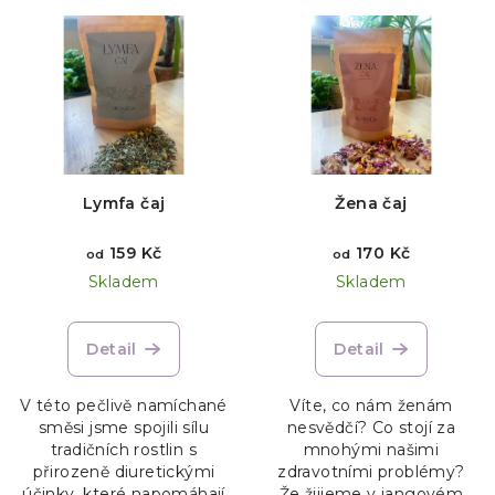
V
o
ý
d
p
u
i
k
s
t
p
ů
r
Lymfa čaj
Žena čaj
o
d
159 Kč
170 Kč
od
od
Skladem
Skladem
u
k
t
Detail
Detail
ů
V této pečlivě namíchané
Víte, co nám ženám
směsi jsme spojili sílu
nesvědčí? Co stojí za
tradičních rostlin s
mnohými našimi
přirozeně diuretickými
zdravotními problémy?
účinky, které napomáhají
Že žiijeme v jangovém