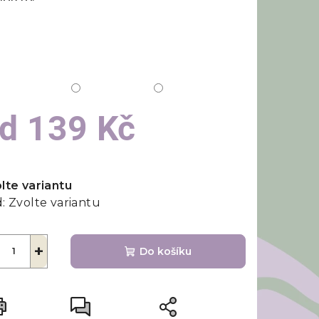
od
139 Kč
rná
a:
lte variantu
:
Zvolte variantu
+
Do košíku