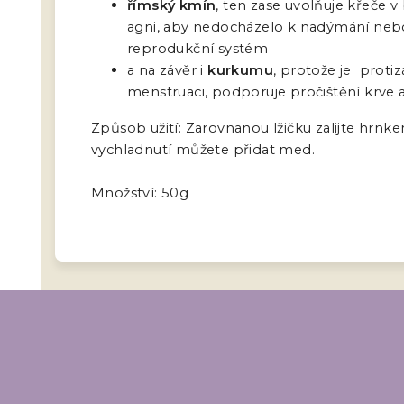
římský kmín
, ten zase uvolňuje křeče v
agni, aby nedocházelo k nadýmání nebo
reprodukční systém
a na závěr i
kurkumu
, protože je proti
menstruaci, podporuje pročištění krve a
Způsob užití: Zarovnanou lžičku zalijte hrn
vychladnutí můžete přidat med.
Množství: 50g