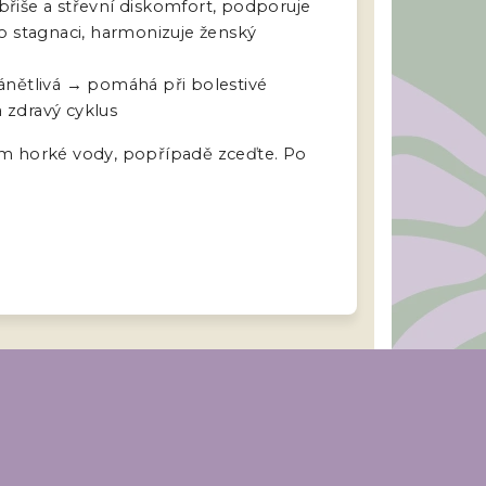
 břiše a střevní diskomfort, podporuje
 stagnaci, harmonizuje ženský
zánětlivá → pomáhá při bolestivé
 zdravý cyklus
kem horké vody, popřípadě zceďte. Po