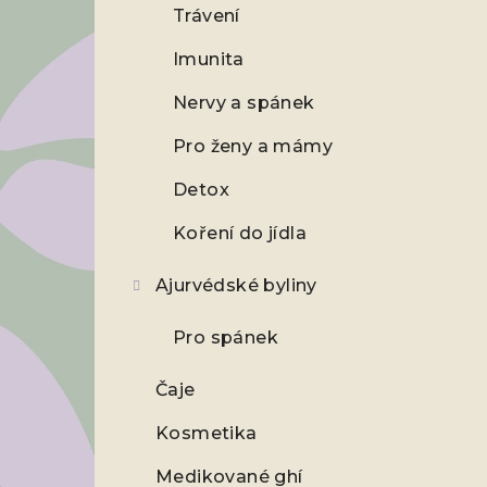
a
Trávení
n
Imunita
n
Nervy a spánek
í
Pro ženy a mámy
p
Detox
a
Koření do jídla
n
Ajurvédské byliny
e
Pro spánek
l
Čaje
Kosmetika
Medikované ghí