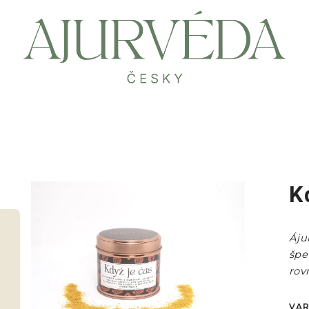
K
Áju
špe
rov
VAR