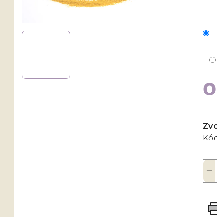
Mě
cen
Zvo
Kód
−