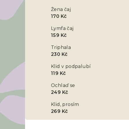
Žena čaj
170 Kč
Lymfa čaj
159 Kč
Triphala
230 Kč
Klid v podpalubí
119 Kč
Ochlaď se
249 Kč
Klid, prosím
269 Kč