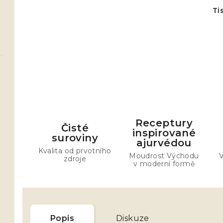
Ti
Receptury
Čisté
inspirované
suroviny
ajurvédou
Kvalita od prvotního
Moudrost Východu
V
zdroje
v moderní formě
Popis
Diskuze