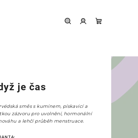
Hledat
Přihlášení
Nákupní
košík
dyž je čas
rvédská směs s kumínem, pískavicí a
tkou zázvoru pro uvolnění, hormonální
nováhu a lehčí průběh menstruace.
IANTA: