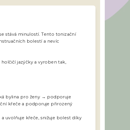
se stává minulostí. Tento tonizační
nstruačních bolestí a nevíc
holčičí jazýčky
a vyroben tak,
ská bylina pro ženy → podporuje
ční křeče a podporuje přirozený
i a uvolňuje křeče, snižuje bolest díky