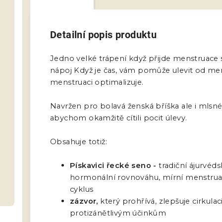
Detailní popis produktu
Jedno velké trápení když přijde menstruace
nápoj Když je čas, vám pomůže
ulevit od me
menstruaci optimalizuje.
Navržen pro bolavá ženská bříška ale i mlsné 
abychom okamžitě cítili pocit úlevy.
Obsahuje totiž:
Pískavici řecké seno -
tradiční ájurvéd
hormonální rovnováhu, mírní menstrua
cyklus
zázvor,
který prohřívá, zlepšuje cirkulac
protizánětlivým účinkům