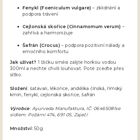
Fenykl (Foeniculum vulgare)
– zklidnění a
podpora trávení
Cejlonská skořice (Cinnamomum verum)
–
zahřívá a harmonizuje
Šafrán (Crocus)
– podpora pozitivní nálady a
emočního komfortu
Jak užívat?
1 lžičku směsi zalijte horkou vodou
300ml a nechte chvíli louhovat. Poté zceďte přes
sítko.
Složení
: šatavari, lékořice, andělika čínská, římský
kmín, fenykl, cejlonská skořice, šafrán
Výrobce
: Ayurveda Manufaktura, IČ: 06465081se
sídlem: Požární 474, 691 05, Zaječí
Množství:
50g