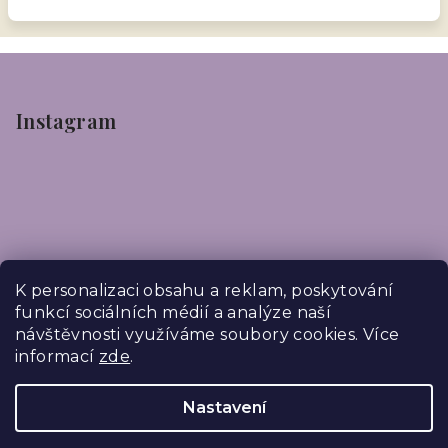
Z
á
p
Instagram
a
t
í
K personalizaci obsahu a reklam, poskytování
funkcí sociálních médií a analýze naší
návštěvnosti využíváme soubory cookies. Více
informací
zde
.
Sledovat na Instagramu
Nastavení