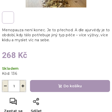
Menopauza není konec. Je to přechod. A dle ajurvédy je to
období, kdy tělo potřebuje jiný typ péče – více výživy, více
klidu a myslet víc na sebe.
268 Kč
Měrná
Skladem
cena:
Kód:
136
−
+
Do košíku
Zeptat se
Sdílet