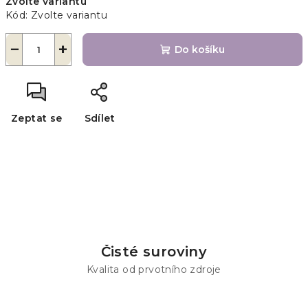
Zvolte variantu
cena:
Kód:
Zvolte variantu
−
+
Do košíku
Zeptat se
Sdílet
Čisté suroviny
Kvalita od prvotního zdroje