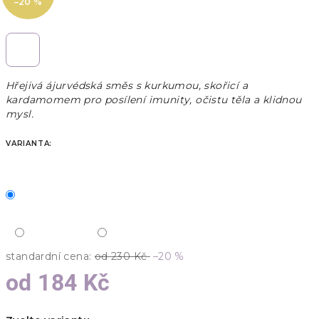
–20 %
Hřejivá ájurvédská směs s kurkumou, skořicí a
kardamomem pro posílení imunity, očistu těla a klidnou
mysl.
VARIANTA:
standardní cena:
od 230 Kč
–20 %
od
184 Kč
Měrná