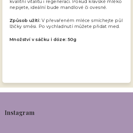
kvalitní vitalitu i regeneraci. Pokud kravské mléko
nepijete, ideální bude mandlové či ovesné.
Způsob užití:
V převařeném mléce smíchejte půl
lžičky směsi. Po vychladnutí můžete přidat med.
Množství v sáčku i dóze: 50g
Z
á
p
Instagram
a
t