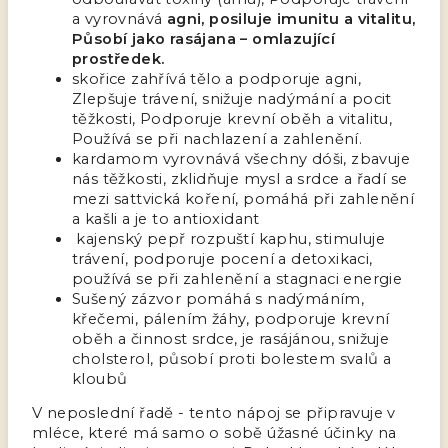
a vyrovnává
agni, posiluje imunitu a vitalitu,
Působí jako rasájana – omlazující
prostředek.
skořice zahřívá tělo a podporuje agni,
Zlepšuje trávení, snižuje nadýmání a pocit
těžkosti, Podporuje krevní oběh a vitalitu,
Používá se při nachlazení a zahlenění.
kardamom vyrovnává všechny dóši, zbavuje
nás těžkosti, zklidňuje mysl a srdce a řadí se
mezi sattvická koření, pomáhá při zahlenění
a kašli a je to antioxidant
kajenský pepř rozpuští kaphu, stimuluje
trávení, podporuje pocení a detoxikaci,
používá se při zahlenění a stagnaci energie
Sušený zázvor pomáhá s nadýmáním,
křečemi, pálením žáhy, podporuje krevní
oběh a činnost srdce, je rasájánou, snižuje
cholsterol, působí proti bolestem svalů a
kloubů
V neposlední řadě - tento nápoj se připravuje v
mléce, které má samo o sobě úžasné účinky na