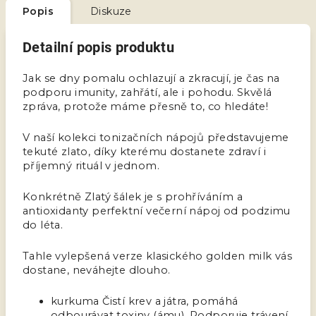
Popis
Diskuze
Detailní popis produktu
Jak se dny pomalu
ochlazují a zkracují,
je čas
na
podporu imunity, zahřátí, ale i pohodu
. Skvělá
zpráva, protože máme přesně to, co hledáte!
V naší kolekci tonizačních nápojů představujeme
tekuté zlato,
díky kterému
dostanete zdraví i
příjemný rituál v jednom.
Konkrétně
Zlatý šálek
je s
prohříváním
a
antioxidanty
perfektní večerní nápoj od podzimu
do léta.
Tahle vylepšená verze klasického golden milk vás
dostane, neváhejte dlouho.
kurkuma Čistí krev a játra, pomáhá
odbourávat toxiny (ámu), Podporuje trávení